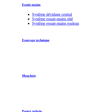
Essuie-mains
Système dévidage central
Système essuie-mains plié
Système essuie-mains rouleau
Essuyage technique
Mouchoir
Papier toilette