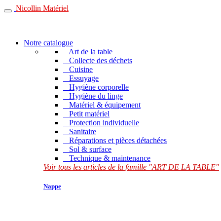
Nicollin Matériel
Notre catalogue
Art de la table
Collecte des déchets
Cuisine
Essuyage
Hygiène corporelle
Hygiène du linge
Matériel & équipement
Petit matériel
Protection individuelle
Sanitaire
Réparations et pièces détachées
Sol & surface
Technique & maintenance
Voir tous les articles de la famille "ART DE LA TABLE"
Nappe