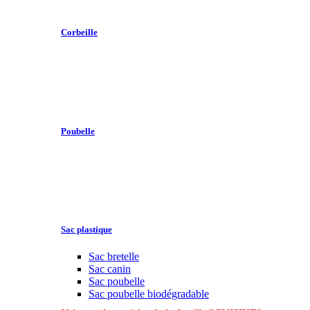
Corbeille
Poubelle
Sac plastique
Sac bretelle
Sac canin
Sac poubelle
Sac poubelle biodégradable