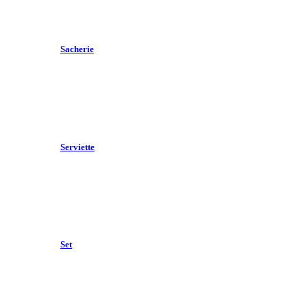
Sacherie
Serviette
Set