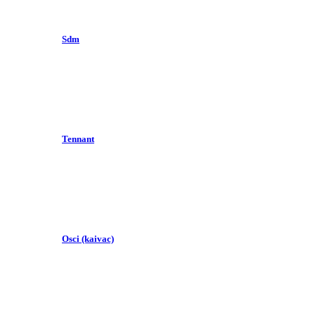
Sdm
Tennant
Osci (kaivac)