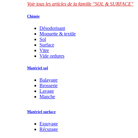
Voir tous les articles de la famille "SOL & SURFACE"
Chimie
Désodorisant
Moquette & textile
Sol
Surface
Vitre
Vide ordures
Matériel sol
Balayage
Brosserie
Lavage
Manche
Matériel surface
Essuyage
Récurage