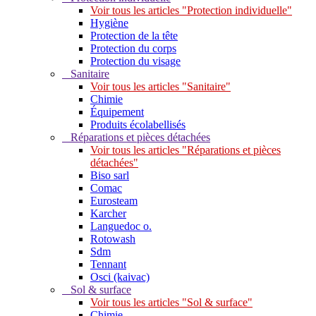
Voir tous les articles "Protection individuelle"
Hygiène
Protection de la tête
Protection du corps
Protection du visage
Sanitaire
Voir tous les articles "Sanitaire"
Chimie
Équipement
Produits écolabellisés
Réparations et pièces détachées
Voir tous les articles "Réparations et pièces
détachées"
Biso sarl
Comac
Eurosteam
Karcher
Languedoc o.
Rotowash
Sdm
Tennant
Osci (kaivac)
Sol & surface
Voir tous les articles "Sol & surface"
Chimie