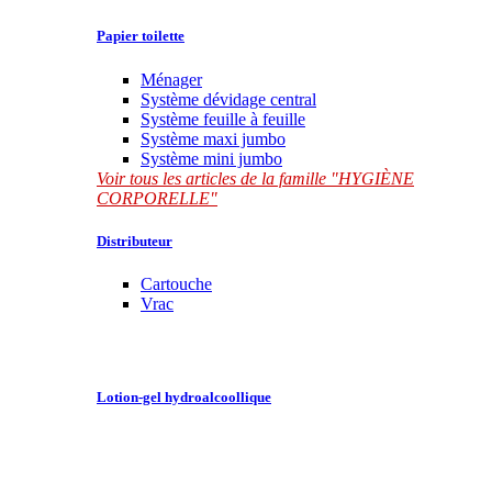
Papier toilette
Ménager
Système dévidage central
Système feuille à feuille
Système maxi jumbo
Système mini jumbo
Voir tous les articles de la famille "HYGIÈNE
CORPORELLE"
Distributeur
Cartouche
Vrac
Lotion-gel hydroalcoollique