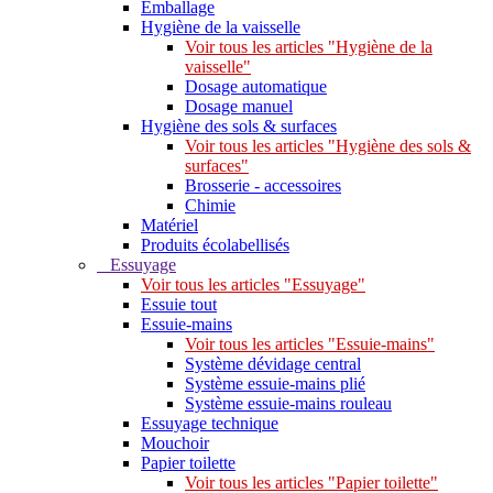
Emballage
Hygiène de la vaisselle
Voir tous les articles "Hygiène de la
vaisselle"
Dosage automatique
Dosage manuel
Hygiène des sols & surfaces
Voir tous les articles "Hygiène des sols &
surfaces"
Brosserie - accessoires
Chimie
Matériel
Produits écolabellisés
Essuyage
Voir tous les articles "Essuyage"
Essuie tout
Essuie-mains
Voir tous les articles "Essuie-mains"
Système dévidage central
Système essuie-mains plié
Système essuie-mains rouleau
Essuyage technique
Mouchoir
Papier toilette
Voir tous les articles "Papier toilette"