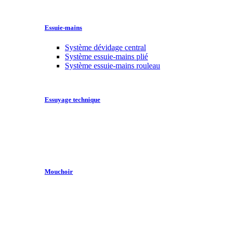
Essuie-mains
Système dévidage central
Système essuie-mains plié
Système essuie-mains rouleau
Essuyage technique
Mouchoir