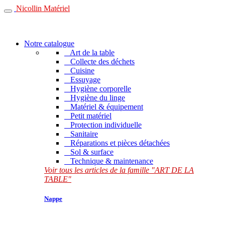
Nicollin Matériel
Notre catalogue
Art de la table
Collecte des déchets
Cuisine
Essuyage
Hygiène corporelle
Hygiène du linge
Matériel & équipement
Petit matériel
Protection individuelle
Sanitaire
Réparations et pièces détachées
Sol & surface
Technique & maintenance
Voir tous les articles de la famille "ART DE LA
TABLE"
Nappe