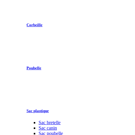
Corbeille
Poubelle
Sac plastique
Sac bretelle
Sac canin
Sac poubelle