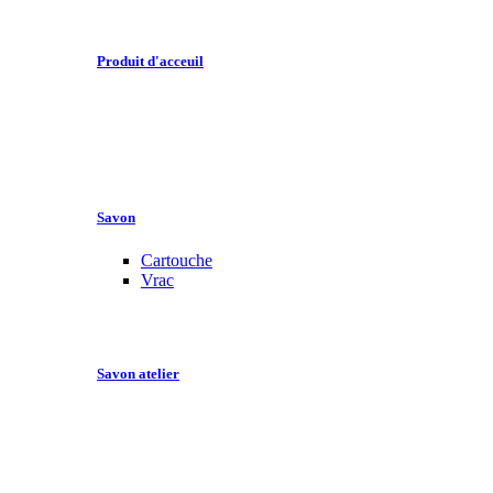
Produit d'acceuil
Savon
Cartouche
Vrac
Savon atelier