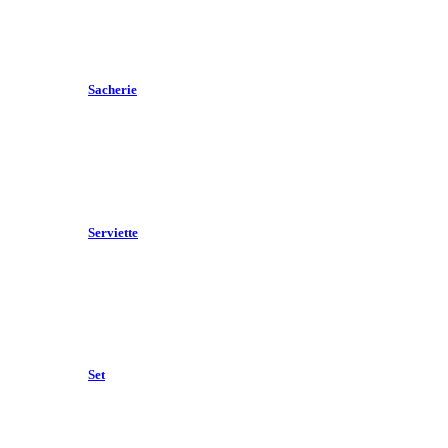
Sacherie
Serviette
Set