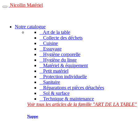
Nicollin Matériel
Notre catalogue
Art de la table
Collecte des déchets
Cuisine
Essuyage
Hygiène corporelle
Hygiène du linge
Matériel & équipement
Petit matériel
Protection individuelle
Sanitaire
Réparations et pièces détachées
Sol & surface
Technique & maintenance
Voir tous les articles de la famille "ART DE LA TABLE"
Nappe