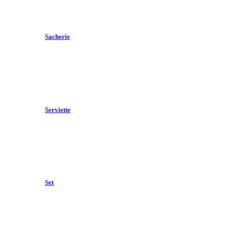
Sacherie
Serviette
Set