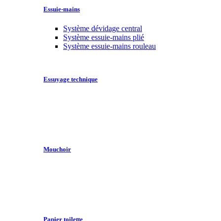
Essuie-mains
Système dévidage central
Système essuie-mains plié
Système essuie-mains rouleau
Essuyage technique
Mouchoir
Papier toilette