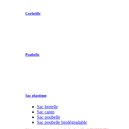
Corbeille
Poubelle
Sac plastique
Sac bretelle
Sac canin
Sac poubelle
Sac poubelle biodégradable