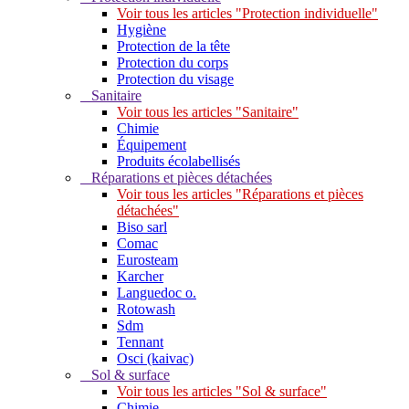
Voir tous les articles "Protection individuelle"
Hygiène
Protection de la tête
Protection du corps
Protection du visage
Sanitaire
Voir tous les articles "Sanitaire"
Chimie
Équipement
Produits écolabellisés
Réparations et pièces détachées
Voir tous les articles "Réparations et pièces
détachées"
Biso sarl
Comac
Eurosteam
Karcher
Languedoc o.
Rotowash
Sdm
Tennant
Osci (kaivac)
Sol & surface
Voir tous les articles "Sol & surface"
Chimie