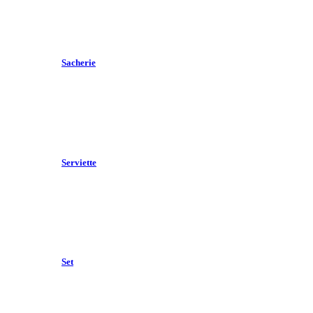
Sacherie
Serviette
Set