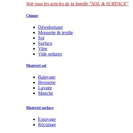
Voir tous les articles de la famille "SOL & SURFACE"
Chimie
Désodorisant
Moquette & textile
Sol
Surface
Vitre
Vide ordures
Matériel sol
Balayage
Brosserie
Lavage
Manche
Matériel surface
Essuyage
Récurage