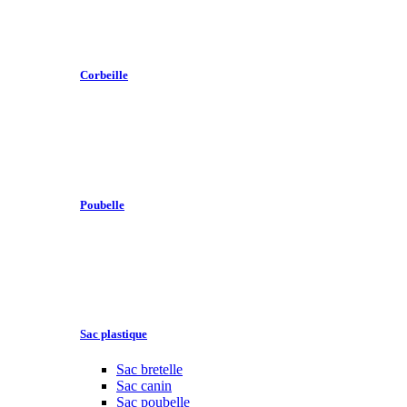
Corbeille
Poubelle
Sac plastique
Sac bretelle
Sac canin
Sac poubelle