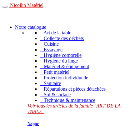
Nicollin Matériel
Notre catalogue
Art de la table
Collecte des déchets
Cuisine
Essuyage
Hygiène corporelle
Hygiène du linge
Matériel & équipement
Petit matériel
Protection individuelle
Sanitaire
Réparations et pièces détachées
Sol & surface
Technique & maintenance
Voir tous les articles de la famille "ART DE LA
TABLE"
Nappe