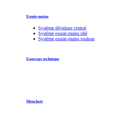
Essuie-mains
Système dévidage central
Système essuie-mains plié
Système essuie-mains rouleau
Essuyage technique
Mouchoir