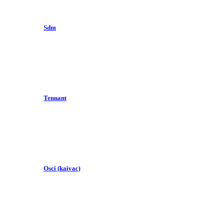
Sdm
Tennant
Osci (kaivac)