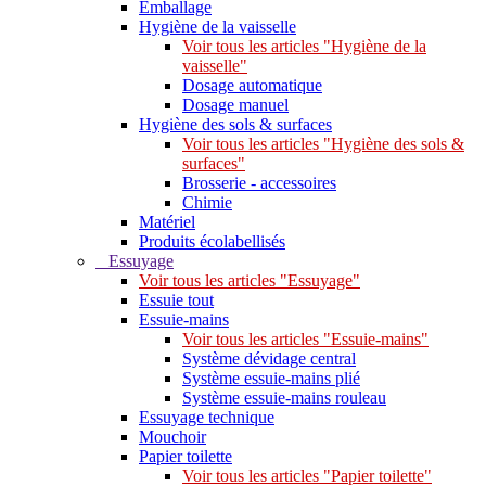
Emballage
Hygiène de la vaisselle
Voir tous les articles "Hygiène de la
vaisselle"
Dosage automatique
Dosage manuel
Hygiène des sols & surfaces
Voir tous les articles "Hygiène des sols &
surfaces"
Brosserie - accessoires
Chimie
Matériel
Produits écolabellisés
Essuyage
Voir tous les articles "Essuyage"
Essuie tout
Essuie-mains
Voir tous les articles "Essuie-mains"
Système dévidage central
Système essuie-mains plié
Système essuie-mains rouleau
Essuyage technique
Mouchoir
Papier toilette
Voir tous les articles "Papier toilette"