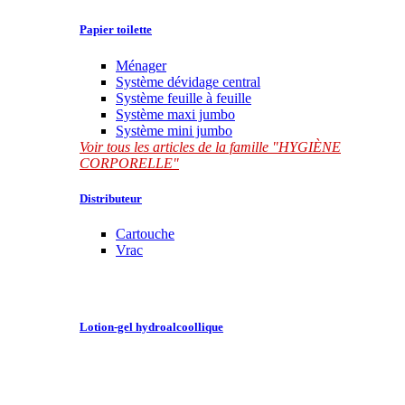
Papier toilette
Ménager
Système dévidage central
Système feuille à feuille
Système maxi jumbo
Système mini jumbo
Voir tous les articles de la famille "HYGIÈNE
CORPORELLE"
Distributeur
Cartouche
Vrac
Lotion-gel hydroalcoollique