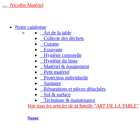
Nicollin Matériel
Notre catalogue
Art de la table
Collecte des déchets
Cuisine
Essuyage
Hygiène corporelle
Hygiène du linge
Matériel & équipement
Petit matériel
Protection individuelle
Sanitaire
Réparations et pièces détachées
Sol & surface
Technique & maintenance
Voir tous les articles de la famille "ART DE LA TABLE"
Nappe