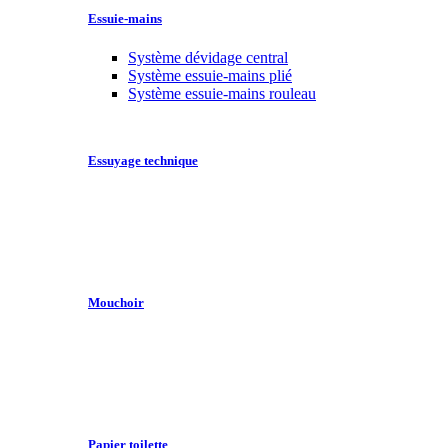
Essuie-mains
Système dévidage central
Système essuie-mains plié
Système essuie-mains rouleau
Essuyage technique
Mouchoir
Papier toilette