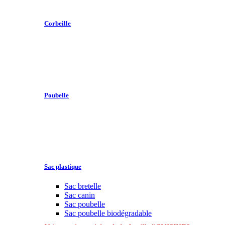
Corbeille
Poubelle
Sac plastique
Sac bretelle
Sac canin
Sac poubelle
Sac poubelle biodégradable