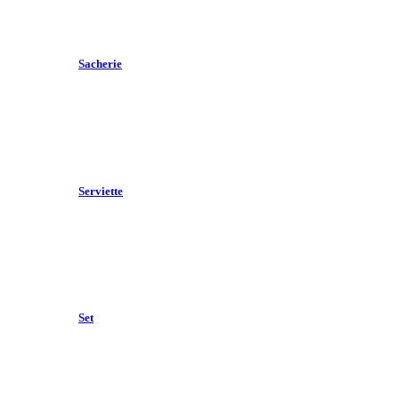
Sacherie
Serviette
Set