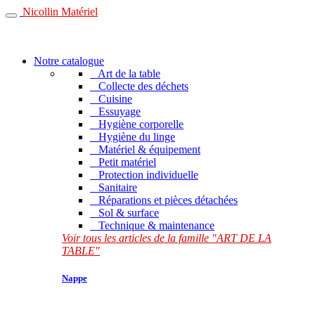
Nicollin Matériel
Notre catalogue
Art de la table
Collecte des déchets
Cuisine
Essuyage
Hygiène corporelle
Hygiène du linge
Matériel & équipement
Petit matériel
Protection individuelle
Sanitaire
Réparations et pièces détachées
Sol & surface
Technique & maintenance
Voir tous les articles de la famille "ART DE LA
TABLE"
Nappe