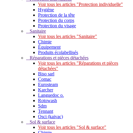
Voir tous les articles "Protection individuelle"
Hygiène
Protection de la tête
Protection du corps
Protection du visage
Sanitaire
Voir tous les articles "Sanitaire"
Chimie
Équipement
Produits écolabellisés
Réparations et pièces détachées
Voir tous les articles "Réparations et pièces
détachées"
Biso sarl
Comac
Eurosteam
Karcher
Languedoc o.
Rotowash
Sdm
Tennant
Osci (kaivac)
Sol & surface
Voir tous les articles "Sol & surface"
Chimie