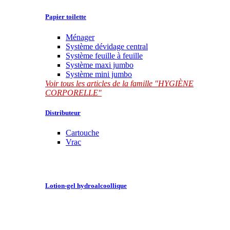
Papier toilette
Ménager
Système dévidage central
Système feuille à feuille
Système maxi jumbo
Système mini jumbo
Voir tous les articles de la famille "HYGIÈNE
CORPORELLE"
Distributeur
Cartouche
Vrac
Lotion-gel hydroalcoollique