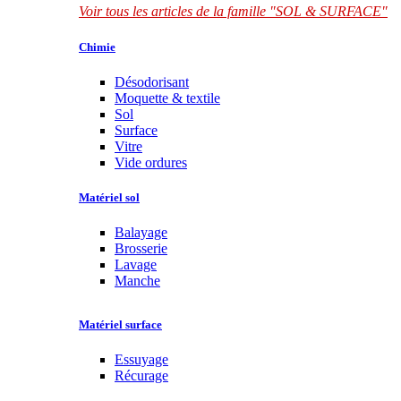
Voir tous les articles de la famille "SOL & SURFACE"
Chimie
Désodorisant
Moquette & textile
Sol
Surface
Vitre
Vide ordures
Matériel sol
Balayage
Brosserie
Lavage
Manche
Matériel surface
Essuyage
Récurage