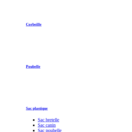
Corbeille
Poubelle
Sac plastique
Sac bretelle
Sac canin
Sac poubelle