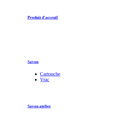
Produit d'acceuil
Savon
Cartouche
Vrac
Savon atelier