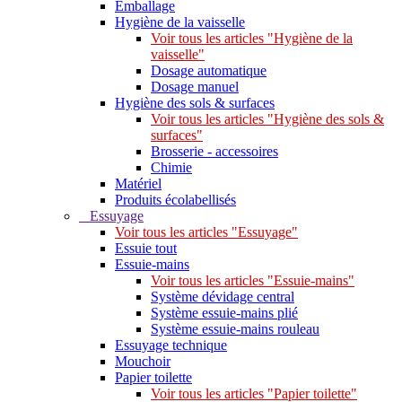
Emballage
Hygiène de la vaisselle
Voir tous les articles "Hygiène de la
vaisselle"
Dosage automatique
Dosage manuel
Hygiène des sols & surfaces
Voir tous les articles "Hygiène des sols &
surfaces"
Brosserie - accessoires
Chimie
Matériel
Produits écolabellisés
Essuyage
Voir tous les articles "Essuyage"
Essuie tout
Essuie-mains
Voir tous les articles "Essuie-mains"
Système dévidage central
Système essuie-mains plié
Système essuie-mains rouleau
Essuyage technique
Mouchoir
Papier toilette
Voir tous les articles "Papier toilette"