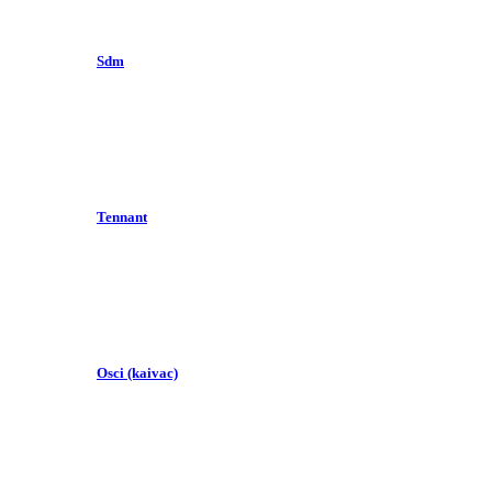
Sdm
Tennant
Osci (kaivac)