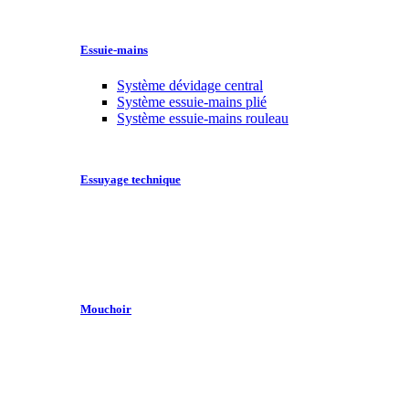
Essuie-mains
Système dévidage central
Système essuie-mains plié
Système essuie-mains rouleau
Essuyage technique
Mouchoir