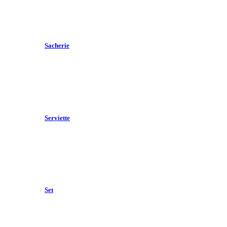
Sacherie
Serviette
Set