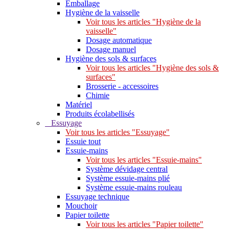
Emballage
Hygiène de la vaisselle
Voir tous les articles "Hygiène de la
vaisselle"
Dosage automatique
Dosage manuel
Hygiène des sols & surfaces
Voir tous les articles "Hygiène des sols &
surfaces"
Brosserie - accessoires
Chimie
Matériel
Produits écolabellisés
Essuyage
Voir tous les articles "Essuyage"
Essuie tout
Essuie-mains
Voir tous les articles "Essuie-mains"
Système dévidage central
Système essuie-mains plié
Système essuie-mains rouleau
Essuyage technique
Mouchoir
Papier toilette
Voir tous les articles "Papier toilette"