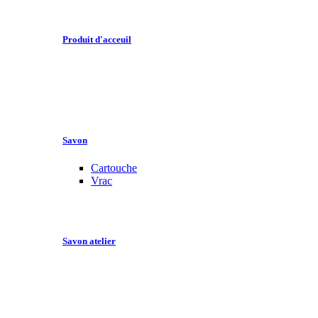
Produit d'acceuil
Savon
Cartouche
Vrac
Savon atelier