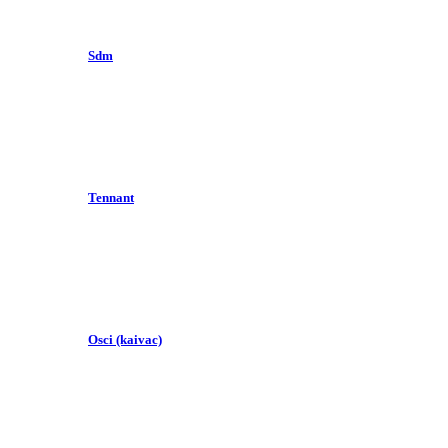
Sdm
Tennant
Osci (kaivac)