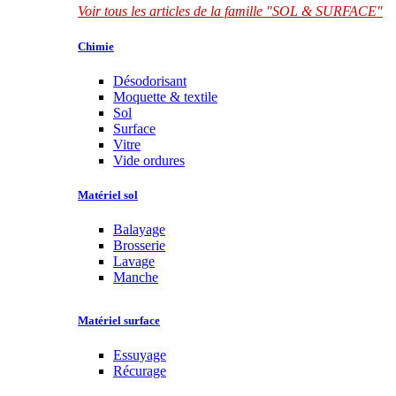
Voir tous les articles de la famille "SOL & SURFACE"
Chimie
Désodorisant
Moquette & textile
Sol
Surface
Vitre
Vide ordures
Matériel sol
Balayage
Brosserie
Lavage
Manche
Matériel surface
Essuyage
Récurage