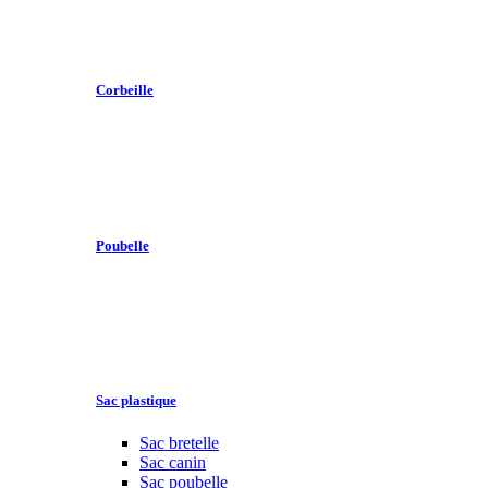
Corbeille
Poubelle
Sac plastique
Sac bretelle
Sac canin
Sac poubelle