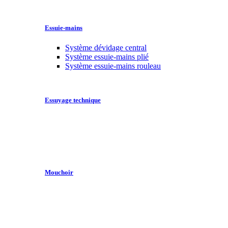
Essuie-mains
Système dévidage central
Système essuie-mains plié
Système essuie-mains rouleau
Essuyage technique
Mouchoir