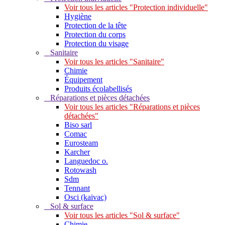
Voir tous les articles "Protection individuelle"
Hygiène
Protection de la tête
Protection du corps
Protection du visage
Sanitaire
Voir tous les articles "Sanitaire"
Chimie
Équipement
Produits écolabellisés
Réparations et pièces détachées
Voir tous les articles "Réparations et pièces
détachées"
Biso sarl
Comac
Eurosteam
Karcher
Languedoc o.
Rotowash
Sdm
Tennant
Osci (kaivac)
Sol & surface
Voir tous les articles "Sol & surface"
Chimie