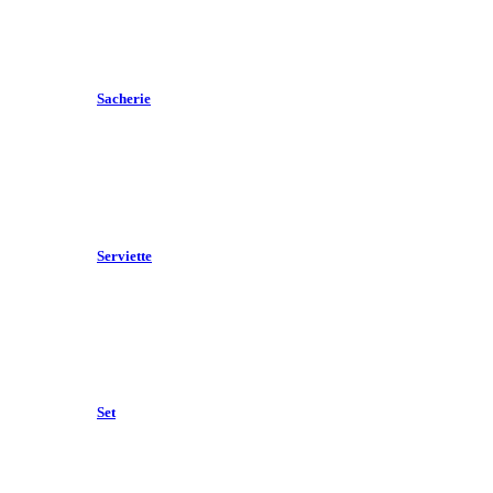
Sacherie
Serviette
Set