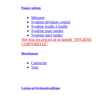
Papier toilette
Ménager
Système dévidage central
Système feuille à feuille
Système maxi jumbo
Système mini jumbo
Voir tous les articles de la famille "HYGIÈNE
CORPORELLE"
Distributeur
Cartouche
Vrac
Lotion-gel hydroalcoollique