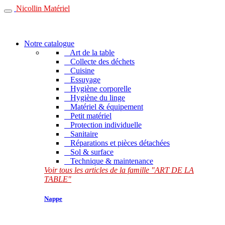
Nicollin Matériel
Notre catalogue
Art de la table
Collecte des déchets
Cuisine
Essuyage
Hygiène corporelle
Hygiène du linge
Matériel & équipement
Petit matériel
Protection individuelle
Sanitaire
Réparations et pièces détachées
Sol & surface
Technique & maintenance
Voir tous les articles de la famille "ART DE LA
TABLE"
Nappe