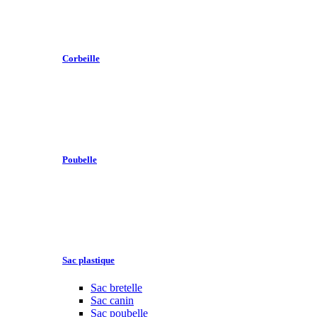
Corbeille
Poubelle
Sac plastique
Sac bretelle
Sac canin
Sac poubelle