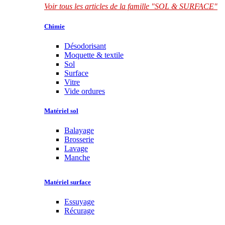
Voir tous les articles de la famille "SOL & SURFACE"
Chimie
Désodorisant
Moquette & textile
Sol
Surface
Vitre
Vide ordures
Matériel sol
Balayage
Brosserie
Lavage
Manche
Matériel surface
Essuyage
Récurage