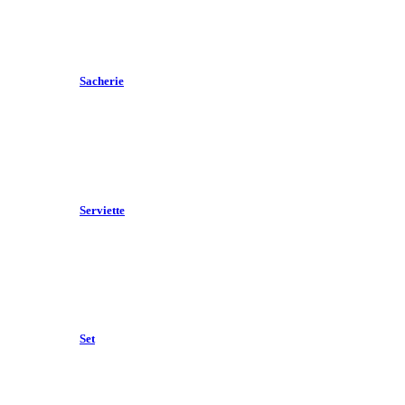
Sacherie
Serviette
Set