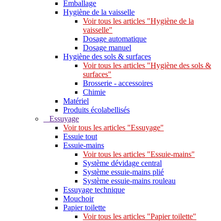
Emballage
Hygiène de la vaisselle
Voir tous les articles "Hygiène de la
vaisselle"
Dosage automatique
Dosage manuel
Hygiène des sols & surfaces
Voir tous les articles "Hygiène des sols &
surfaces"
Brosserie - accessoires
Chimie
Matériel
Produits écolabellisés
Essuyage
Voir tous les articles "Essuyage"
Essuie tout
Essuie-mains
Voir tous les articles "Essuie-mains"
Système dévidage central
Système essuie-mains plié
Système essuie-mains rouleau
Essuyage technique
Mouchoir
Papier toilette
Voir tous les articles "Papier toilette"