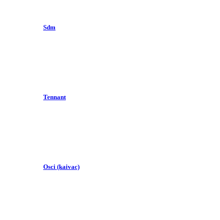
Sdm
Tennant
Osci (kaivac)