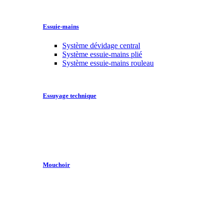
Essuie-mains
Système dévidage central
Système essuie-mains plié
Système essuie-mains rouleau
Essuyage technique
Mouchoir