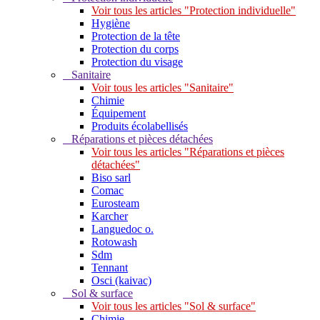
Voir tous les articles "Protection individuelle"
Hygiène
Protection de la tête
Protection du corps
Protection du visage
Sanitaire
Voir tous les articles "Sanitaire"
Chimie
Équipement
Produits écolabellisés
Réparations et pièces détachées
Voir tous les articles "Réparations et pièces
détachées"
Biso sarl
Comac
Eurosteam
Karcher
Languedoc o.
Rotowash
Sdm
Tennant
Osci (kaivac)
Sol & surface
Voir tous les articles "Sol & surface"
Chimie