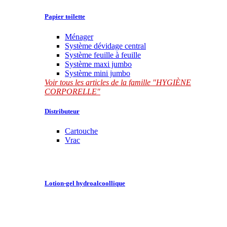
Papier toilette
Ménager
Système dévidage central
Système feuille à feuille
Système maxi jumbo
Système mini jumbo
Voir tous les articles de la famille "HYGIÈNE
CORPORELLE"
Distributeur
Cartouche
Vrac
Lotion-gel hydroalcoollique