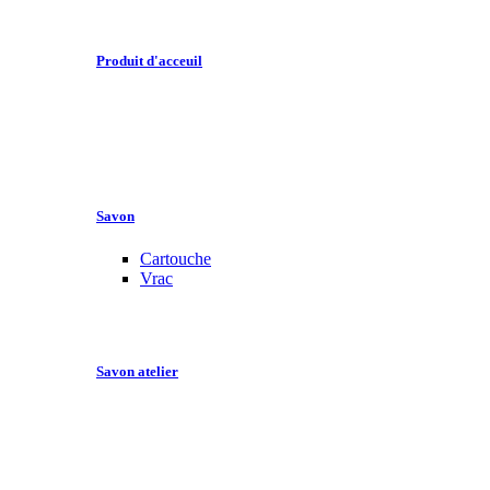
Produit d'acceuil
Savon
Cartouche
Vrac
Savon atelier