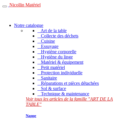
Nicollin Matériel
Notre catalogue
Art de la table
Collecte des déchets
Cuisine
Essuyage
Hygiène corporelle
Hygiène du linge
Matériel & équipement
Petit matériel
Protection individuelle
Sanitaire
Réparations et pièces détachées
Sol & surface
Technique & maintenance
Voir tous les articles de la famille "ART DE LA
TABLE"
Nappe