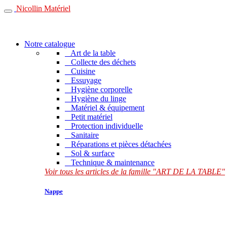
Nicollin Matériel
Notre catalogue
Art de la table
Collecte des déchets
Cuisine
Essuyage
Hygiène corporelle
Hygiène du linge
Matériel & équipement
Petit matériel
Protection individuelle
Sanitaire
Réparations et pièces détachées
Sol & surface
Technique & maintenance
Voir tous les articles de la famille "ART DE LA TABLE"
Nappe