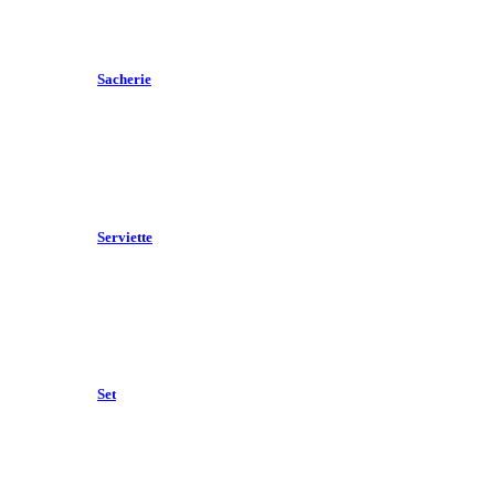
Sacherie
Serviette
Set