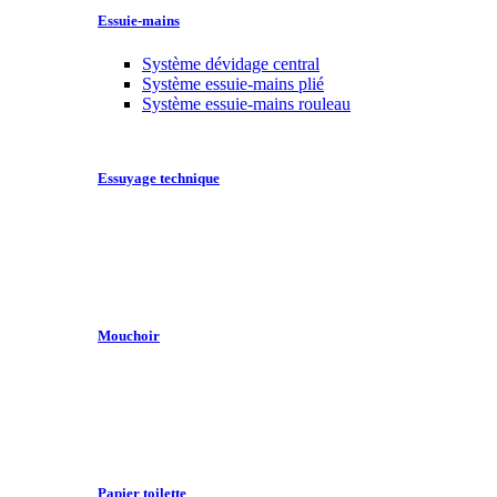
Essuie-mains
Système dévidage central
Système essuie-mains plié
Système essuie-mains rouleau
Essuyage technique
Mouchoir
Papier toilette