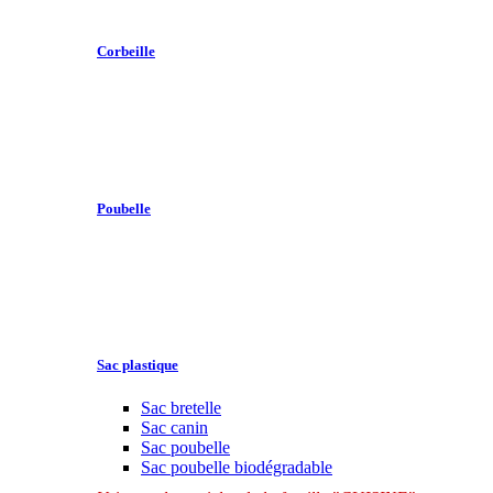
Corbeille
Poubelle
Sac plastique
Sac bretelle
Sac canin
Sac poubelle
Sac poubelle biodégradable