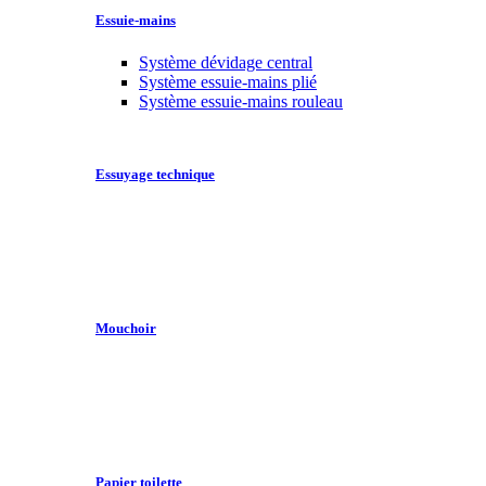
Essuie-mains
Système dévidage central
Système essuie-mains plié
Système essuie-mains rouleau
Essuyage technique
Mouchoir
Papier toilette