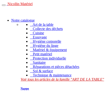
Nicollin Matériel
Notre catalogue
Art de la table
Collecte des déchets
Cuisine
Essuyage
Hygiène corporelle
Hygiène du linge
Matériel & équipement
Petit matériel
Protection individuelle
Sanitaire
Réparations et pièces détachées
Sol & surface
Technique & maintenance
Voir tous les articles de la famille "ART DE LA TABLE"
Nappe