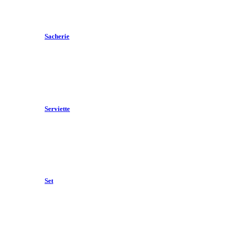
Sacherie
Serviette
Set