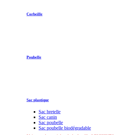
Corbeille
Poubelle
Sac plastique
Sac bretelle
Sac canin
Sac poubelle
Sac poubelle biodégradable