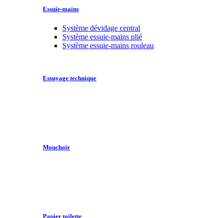
Essuie-mains
Système dévidage central
Système essuie-mains plié
Système essuie-mains rouleau
Essuyage technique
Mouchoir
Papier toilette