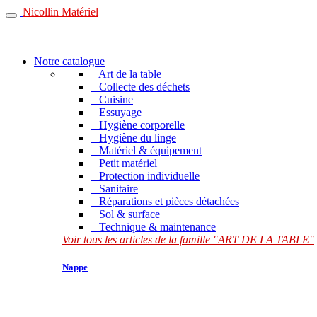
Nicollin Matériel
Notre catalogue
Art de la table
Collecte des déchets
Cuisine
Essuyage
Hygiène corporelle
Hygiène du linge
Matériel & équipement
Petit matériel
Protection individuelle
Sanitaire
Réparations et pièces détachées
Sol & surface
Technique & maintenance
Voir tous les articles de la famille "ART DE LA TABLE"
Nappe