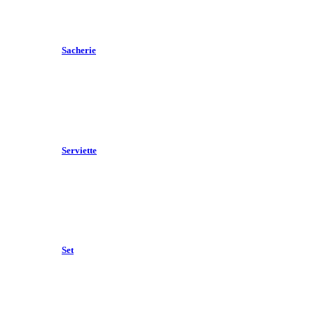
Sacherie
Serviette
Set