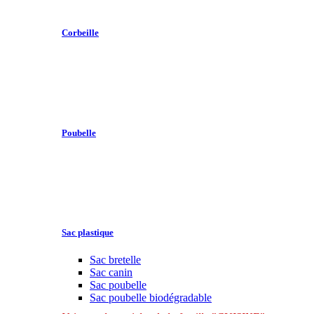
Corbeille
Poubelle
Sac plastique
Sac bretelle
Sac canin
Sac poubelle
Sac poubelle biodégradable