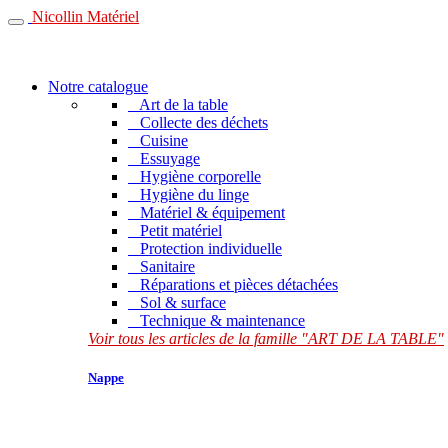
Nicollin Matériel
Notre catalogue
Art de la table
Collecte des déchets
Cuisine
Essuyage
Hygiène corporelle
Hygiène du linge
Matériel & équipement
Petit matériel
Protection individuelle
Sanitaire
Réparations et pièces détachées
Sol & surface
Technique & maintenance
Voir tous les articles de la famille "ART DE LA TABLE"
Nappe