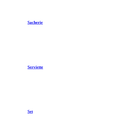
Sacherie
Serviette
Set