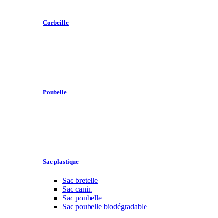
Corbeille
Poubelle
Sac plastique
Sac bretelle
Sac canin
Sac poubelle
Sac poubelle biodégradable