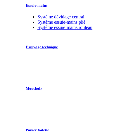
Essuie-mains
Système dévidage central
Système essuie-mains plié
Système essuie-mains rouleau
Essuyage technique
Mouchoir
Papier toilette