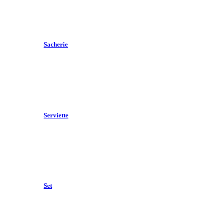
Sacherie
Serviette
Set