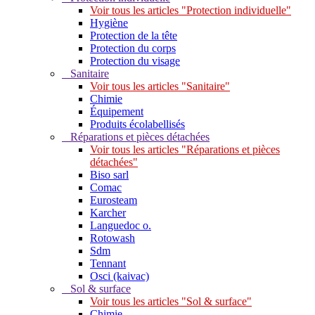
Voir tous les articles "Protection individuelle"
Hygiène
Protection de la tête
Protection du corps
Protection du visage
Sanitaire
Voir tous les articles "Sanitaire"
Chimie
Équipement
Produits écolabellisés
Réparations et pièces détachées
Voir tous les articles "Réparations et pièces
détachées"
Biso sarl
Comac
Eurosteam
Karcher
Languedoc o.
Rotowash
Sdm
Tennant
Osci (kaivac)
Sol & surface
Voir tous les articles "Sol & surface"
Chimie