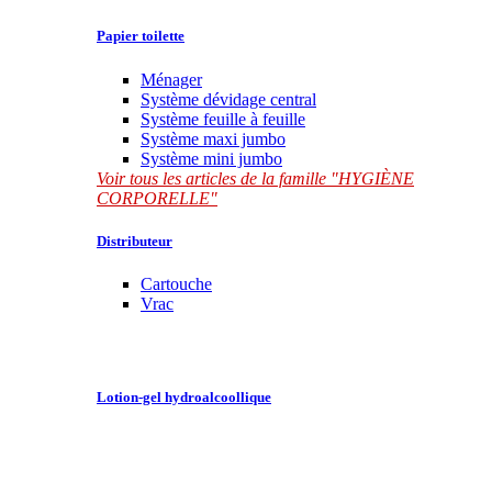
Papier toilette
Ménager
Système dévidage central
Système feuille à feuille
Système maxi jumbo
Système mini jumbo
Voir tous les articles de la famille "HYGIÈNE
CORPORELLE"
Distributeur
Cartouche
Vrac
Lotion-gel hydroalcoollique