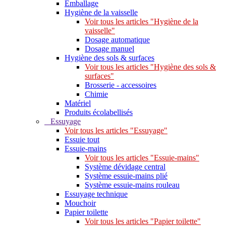
Emballage
Hygiène de la vaisselle
Voir tous les articles "Hygiène de la
vaisselle"
Dosage automatique
Dosage manuel
Hygiène des sols & surfaces
Voir tous les articles "Hygiène des sols &
surfaces"
Brosserie - accessoires
Chimie
Matériel
Produits écolabellisés
Essuyage
Voir tous les articles "Essuyage"
Essuie tout
Essuie-mains
Voir tous les articles "Essuie-mains"
Système dévidage central
Système essuie-mains plié
Système essuie-mains rouleau
Essuyage technique
Mouchoir
Papier toilette
Voir tous les articles "Papier toilette"