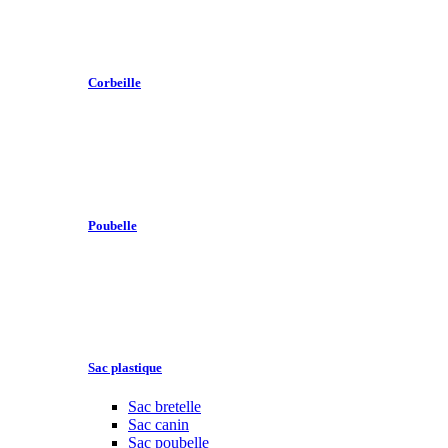
Corbeille
Poubelle
Sac plastique
Sac bretelle
Sac canin
Sac poubelle