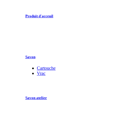
Produit d'acceuil
Savon
Cartouche
Vrac
Savon atelier