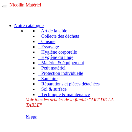
Nicollin Matériel
Notre catalogue
Art de la table
Collecte des déchets
Cuisine
Essuyage
Hygiène corporelle
Hygiène du linge
Matériel & équipement
Petit matériel
Protection individuelle
Sanitaire
Réparations et pièces détachées
Sol & surface
Technique & maintenance
Voir tous les articles de la famille "ART DE LA
TABLE"
Nappe