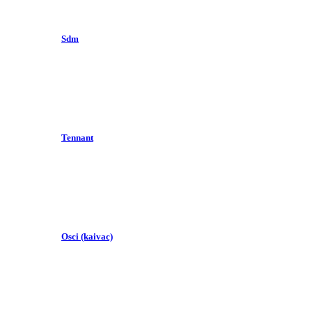
Sdm
Tennant
Osci (kaivac)