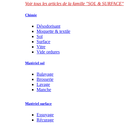
Voir tous les articles de la famille "SOL & SURFACE"
Chimie
Désodorisant
Moquette & textile
Sol
Surface
Vitre
Vide ordures
Matériel sol
Balayage
Brosserie
Lavage
Manche
Matériel surface
Essuyage
Récurage