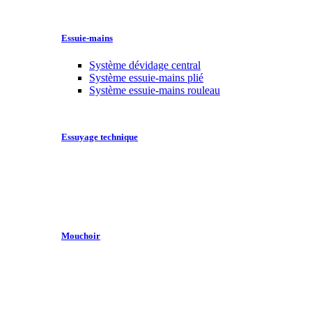
Essuie-mains
Système dévidage central
Système essuie-mains plié
Système essuie-mains rouleau
Essuyage technique
Mouchoir