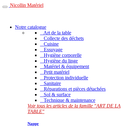
Nicollin Matériel
Notre catalogue
Art de la table
Collecte des déchets
Cuisine
Essuyage
Hygiène corporelle
Hygiène du linge
Matériel & équipement
Petit matériel
Protection individuelle
Sanitaire
Réparations et pièces détachées
Sol & surface
Technique & maintenance
Voir tous les articles de la famille "ART DE LA
TABLE"
Nappe