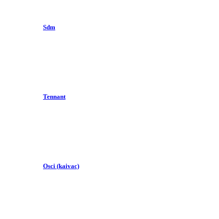
Sdm
Tennant
Osci (kaivac)