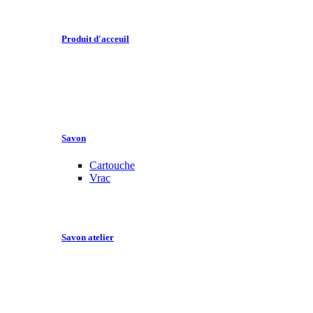
Produit d'acceuil
Savon
Cartouche
Vrac
Savon atelier