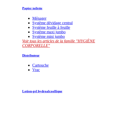
Papier toilette
Ménager
Système dévidage central
Système feuille à feuille
Système maxi jumbo
Système mini jumbo
Voir tous les articles de la famille "HYGIÈNE
CORPORELLE"
Distributeur
Cartouche
Vrac
Lotion-gel hydroalcoollique