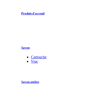
Produit d'acceuil
Savon
Cartouche
Vrac
Savon atelier