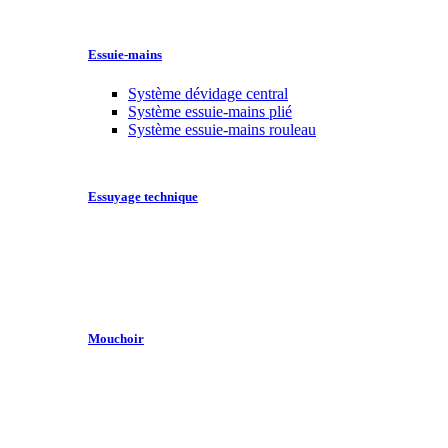
Essuie-mains
Système dévidage central
Système essuie-mains plié
Système essuie-mains rouleau
Essuyage technique
Mouchoir