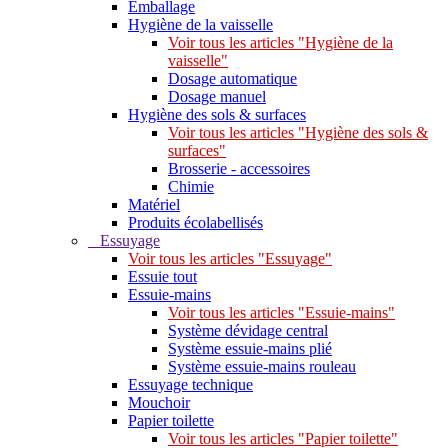
Emballage
Hygiène de la vaisselle
Voir tous les articles "Hygiène de la
vaisselle"
Dosage automatique
Dosage manuel
Hygiène des sols & surfaces
Voir tous les articles "Hygiène des sols &
surfaces"
Brosserie - accessoires
Chimie
Matériel
Produits écolabellisés
Essuyage
Voir tous les articles "Essuyage"
Essuie tout
Essuie-mains
Voir tous les articles "Essuie-mains"
Système dévidage central
Système essuie-mains plié
Système essuie-mains rouleau
Essuyage technique
Mouchoir
Papier toilette
Voir tous les articles "Papier toilette"