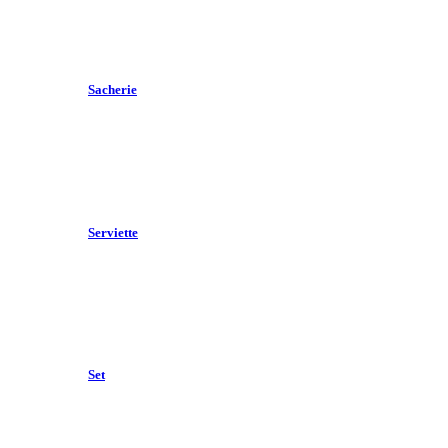
Sacherie
Serviette
Set