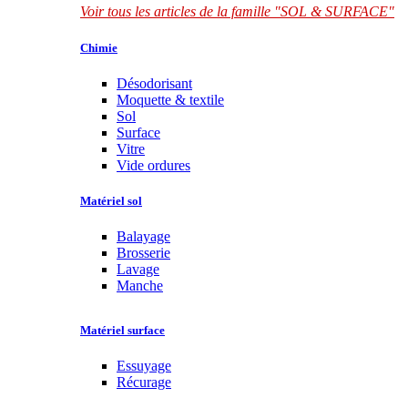
Voir tous les articles de la famille "SOL & SURFACE"
Chimie
Désodorisant
Moquette & textile
Sol
Surface
Vitre
Vide ordures
Matériel sol
Balayage
Brosserie
Lavage
Manche
Matériel surface
Essuyage
Récurage