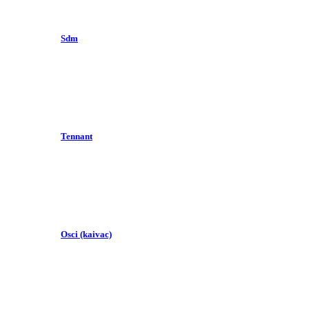
Sdm
Tennant
Osci (kaivac)