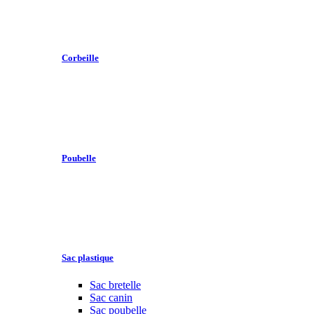
Corbeille
Poubelle
Sac plastique
Sac bretelle
Sac canin
Sac poubelle