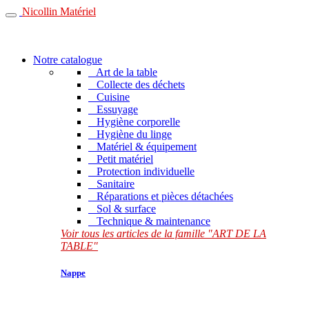
Nicollin Matériel
Notre catalogue
Art de la table
Collecte des déchets
Cuisine
Essuyage
Hygiène corporelle
Hygiène du linge
Matériel & équipement
Petit matériel
Protection individuelle
Sanitaire
Réparations et pièces détachées
Sol & surface
Technique & maintenance
Voir tous les articles de la famille "ART DE LA
TABLE"
Nappe