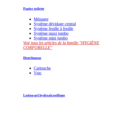
Papier toilette
Ménager
Système dévidage central
Système feuille à feuille
Système maxi jumbo
Système mini jumbo
Voir tous les articles de la famille "HYGIÈNE
CORPORELLE"
Distributeur
Cartouche
Vrac
Lotion-gel hydroalcoollique