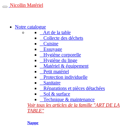
Nicollin Matériel
Notre catalogue
Art de la table
Collecte des déchets
Cuisine
Essuyage
Hygiène corporelle
Hygiène du linge
Matériel & équipement
Petit matériel
Protection individuelle
Sanitaire
Réparations et pièces détachées
Sol & surface
Technique & maintenance
Voir tous les articles de la famille "ART DE LA
TABLE"
Nappe