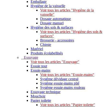
Emballage
Hygiène de la vaisselle
Voir tous les articles "Hygiène de la
vaisselle"
Dosage automatique
Dosage manuel
Hygiène des sols & surfaces
Voir tous les articles "Hygiène des sols &
surfaces"
Brosserie - accessoires
Chimie
Matériel
Produits écolabellisés
Essuyage
Voir tous les articles "Essuyage"
Essuie tout
Essuie-mains
Voir tous les articles "Essuie-mains"
Système dévidage central
Système essuie-mains plié
Système essuie-mains rouleau
Essuyage technique
Mouchoir
Papier toilette
Voir tous les articles "Papier toilette"