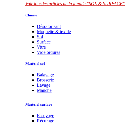
Voir tous les articles de la famille "SOL & SURFACE"
Chimie
Désodorisant
Moquette & textile
Sol
Surface
Vitre
Vide ordures
Matériel sol
Balayage
Brosserie
Lavage
Manche
Matériel surface
Essuyage
Récurage