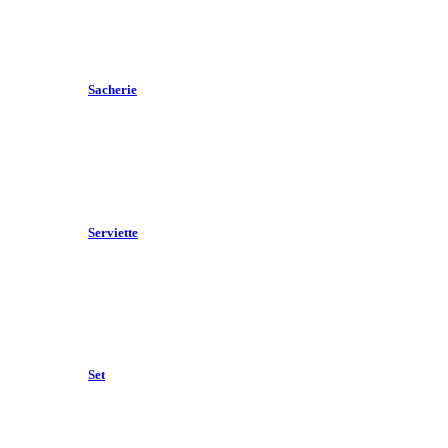
Sacherie
Serviette
Set