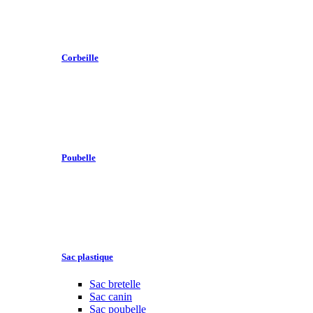
Corbeille
Poubelle
Sac plastique
Sac bretelle
Sac canin
Sac poubelle