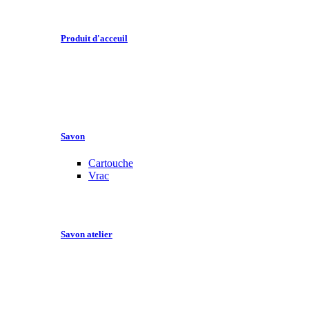
Produit d'acceuil
Savon
Cartouche
Vrac
Savon atelier