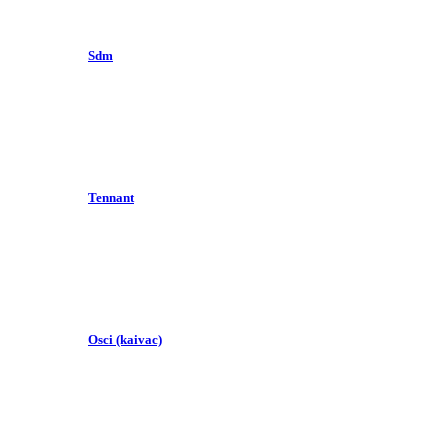
Sdm
Tennant
Osci (kaivac)