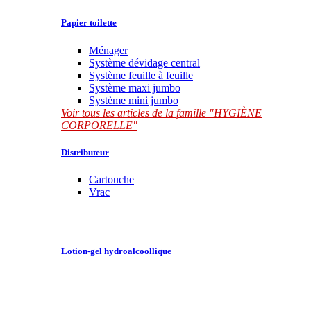
Papier toilette
Ménager
Système dévidage central
Système feuille à feuille
Système maxi jumbo
Système mini jumbo
Voir tous les articles de la famille "HYGIÈNE
CORPORELLE"
Distributeur
Cartouche
Vrac
Lotion-gel hydroalcoollique