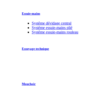
Essuie-mains
Système dévidage central
Système essuie-mains plié
Système essuie-mains rouleau
Essuyage technique
Mouchoir