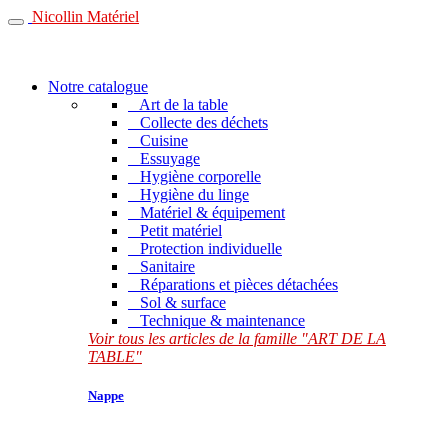
Nicollin Matériel
Notre catalogue
Art de la table
Collecte des déchets
Cuisine
Essuyage
Hygiène corporelle
Hygiène du linge
Matériel & équipement
Petit matériel
Protection individuelle
Sanitaire
Réparations et pièces détachées
Sol & surface
Technique & maintenance
Voir tous les articles de la famille "ART DE LA
TABLE"
Nappe