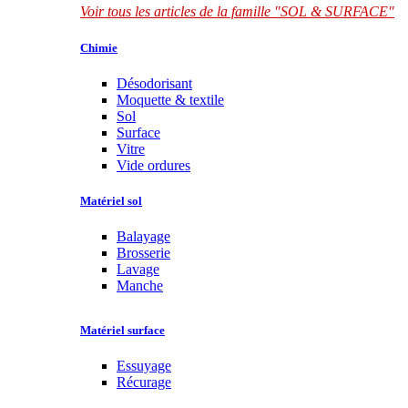
Voir tous les articles de la famille "SOL & SURFACE"
Chimie
Désodorisant
Moquette & textile
Sol
Surface
Vitre
Vide ordures
Matériel sol
Balayage
Brosserie
Lavage
Manche
Matériel surface
Essuyage
Récurage