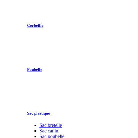
Corbeille
Poubelle
Sac plastique
Sac bretelle
Sac canin
Sac poubelle