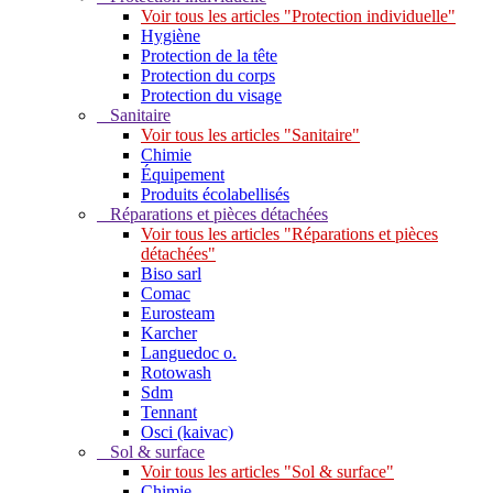
Voir tous les articles "Protection individuelle"
Hygiène
Protection de la tête
Protection du corps
Protection du visage
Sanitaire
Voir tous les articles "Sanitaire"
Chimie
Équipement
Produits écolabellisés
Réparations et pièces détachées
Voir tous les articles "Réparations et pièces
détachées"
Biso sarl
Comac
Eurosteam
Karcher
Languedoc o.
Rotowash
Sdm
Tennant
Osci (kaivac)
Sol & surface
Voir tous les articles "Sol & surface"
Chimie