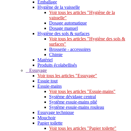
Emballage
Hygiène de la vaisselle
Voir tous les articles "Hygiène de la
vaisselle"
Dosage automatique
Dosage manuel
Hygiène des sols & surfaces
Voir tous les articles "Hygiène des sols &
surfaces"
Brosserie - accessoires
Chimie
Matériel
Produits écolabellisés
Essuyage
Voir tous les articles "Essuyage"
Essuie tout
Essuie-mains
Voir tous les articles "Essuie-mains"
Système dévidage central
Système essuie-mains plié
Système essuie-mains rouleau
Essuyage technique
Mouchoir
Papier toilette
Voir tous les articles "Papier toilette"