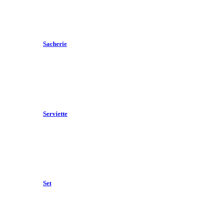
Sacherie
Serviette
Set