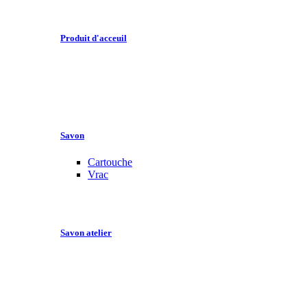
Produit d'acceuil
Savon
Cartouche
Vrac
Savon atelier