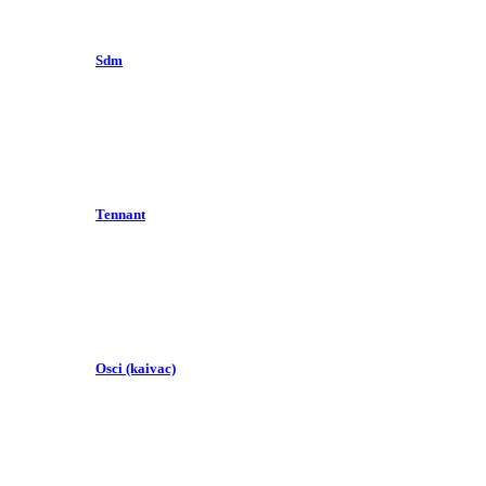
Sdm
Tennant
Osci (kaivac)