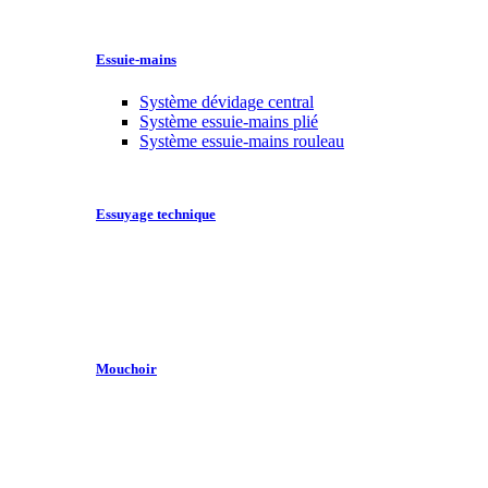
Essuie-mains
Système dévidage central
Système essuie-mains plié
Système essuie-mains rouleau
Essuyage technique
Mouchoir