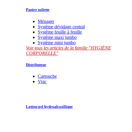
Papier toilette
Ménager
Système dévidage central
Système feuille à feuille
Système maxi jumbo
Système mini jumbo
Voir tous les articles de la famille "HYGIÈNE
CORPORELLE"
Distributeur
Cartouche
Vrac
Lotion-gel hydroalcoollique