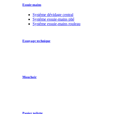
Essuie-mains
Système dévidage central
Système essuie-mains plié
Système essuie-mains rouleau
Essuyage technique
Mouchoir
Papier toilette