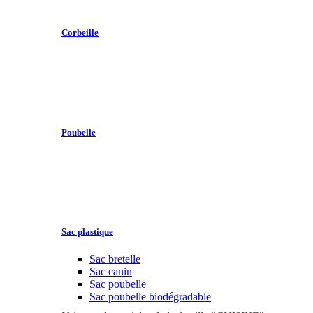
Corbeille
Poubelle
Sac plastique
Sac bretelle
Sac canin
Sac poubelle
Sac poubelle biodégradable