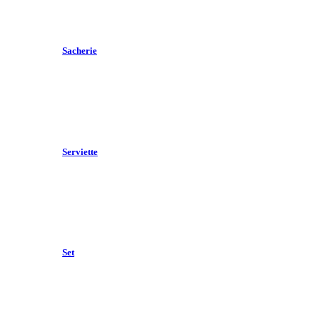
Sacherie
Serviette
Set