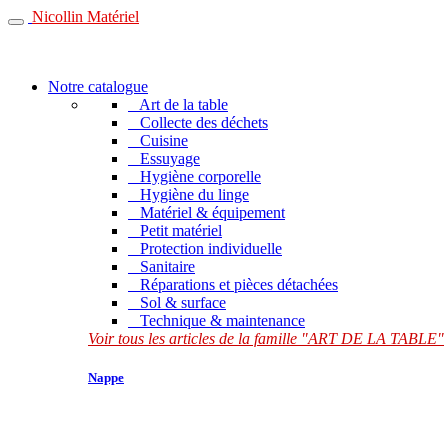
Nicollin Matériel
Notre catalogue
Art de la table
Collecte des déchets
Cuisine
Essuyage
Hygiène corporelle
Hygiène du linge
Matériel & équipement
Petit matériel
Protection individuelle
Sanitaire
Réparations et pièces détachées
Sol & surface
Technique & maintenance
Voir tous les articles de la famille "ART DE LA TABLE"
Nappe