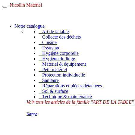
Nicollin Matériel
Notre catalogue
Art de la table
Collecte des déchets
Cuisine
Essuyage
Hygiène corporelle
Hygiène du linge
Matériel & équipement
Petit matériel
Protection individuelle
Sanitaire
Réparations et pièces détachées
Sol & surface
Technique & maintenance
Voir tous les articles de la famille "ART DE LA TABLE"
Nappe