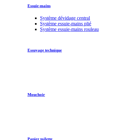
Essuie-mains
Système dévidage central
Système essuie-mains plié
Système essuie-mains rouleau
Essuyage technique
Mouchoir
Papier toilette