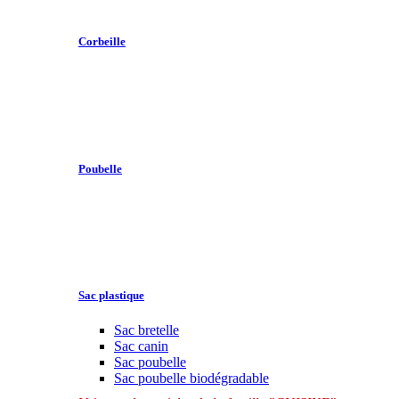
Corbeille
Poubelle
Sac plastique
Sac bretelle
Sac canin
Sac poubelle
Sac poubelle biodégradable