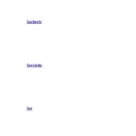
Sacherie
Serviette
Set