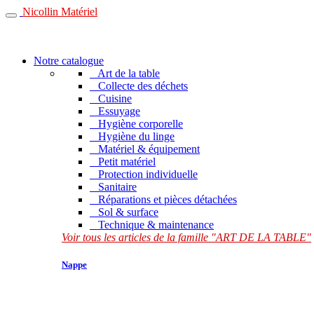
Nicollin Matériel
Notre catalogue
Art de la table
Collecte des déchets
Cuisine
Essuyage
Hygiène corporelle
Hygiène du linge
Matériel & équipement
Petit matériel
Protection individuelle
Sanitaire
Réparations et pièces détachées
Sol & surface
Technique & maintenance
Voir tous les articles de la famille "ART DE LA TABLE"
Nappe