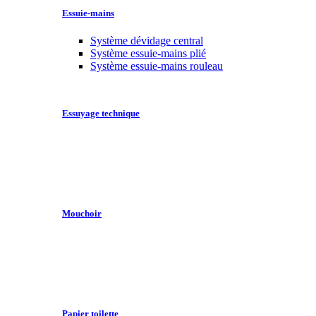
Essuie-mains
Système dévidage central
Système essuie-mains plié
Système essuie-mains rouleau
Essuyage technique
Mouchoir
Papier toilette