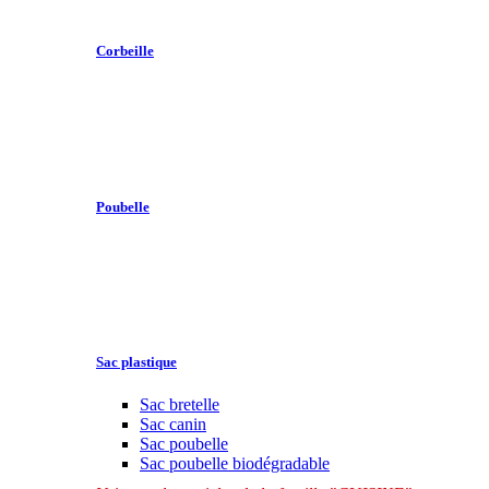
Corbeille
Poubelle
Sac plastique
Sac bretelle
Sac canin
Sac poubelle
Sac poubelle biodégradable