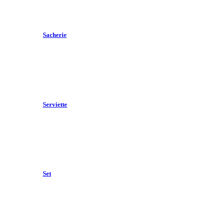
Sacherie
Serviette
Set