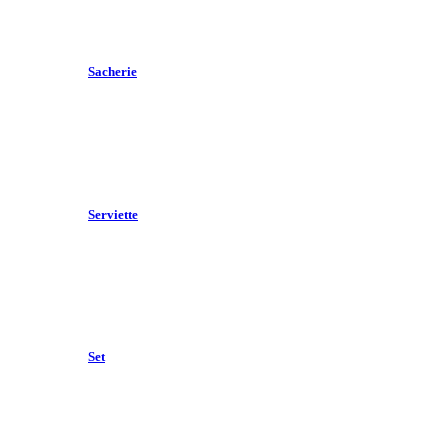
Sacherie
Serviette
Set