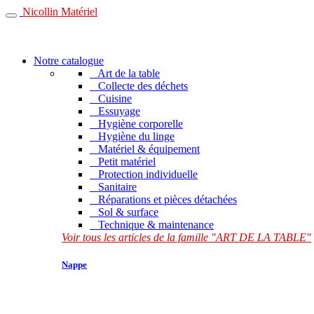
Nicollin Matériel
Notre catalogue
Art de la table
Collecte des déchets
Cuisine
Essuyage
Hygiène corporelle
Hygiène du linge
Matériel & équipement
Petit matériel
Protection individuelle
Sanitaire
Réparations et pièces détachées
Sol & surface
Technique & maintenance
Voir tous les articles de la famille "ART DE LA TABLE"
Nappe