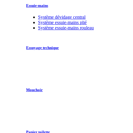
Essuie-mains
Système dévidage central
Système essuie-mains plié
Système essuie-mains rouleau
Essuyage technique
Mouchoir
Papier toilette