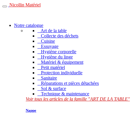
Nicollin Matériel
Notre catalogue
Art de la table
Collecte des déchets
Cuisine
Essuyage
Hygiène corporelle
Hygiène du linge
Matériel & équipement
Petit matériel
Protection individuelle
Sanitaire
Réparations et pièces détachées
Sol & surface
Technique & maintenance
Voir tous les articles de la famille "ART DE LA TABLE"
Nappe