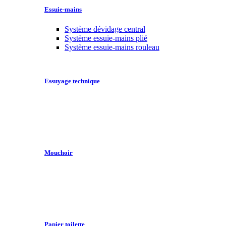
Essuie-mains
Système dévidage central
Système essuie-mains plié
Système essuie-mains rouleau
Essuyage technique
Mouchoir
Papier toilette