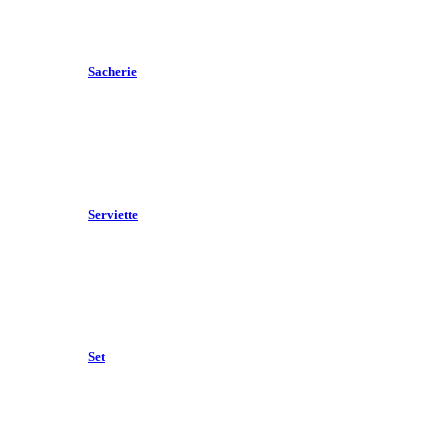
Sacherie
Serviette
Set