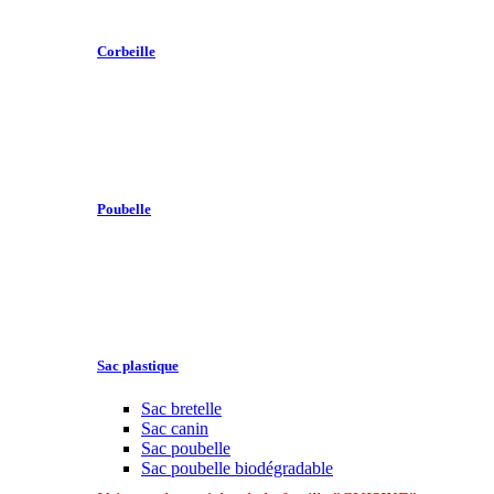
Corbeille
Poubelle
Sac plastique
Sac bretelle
Sac canin
Sac poubelle
Sac poubelle biodégradable