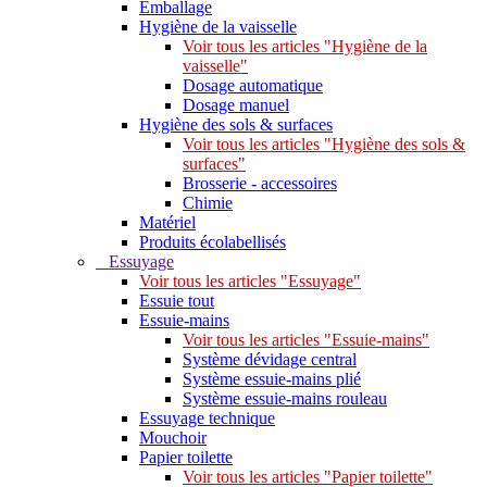
Emballage
Hygiène de la vaisselle
Voir tous les articles "Hygiène de la
vaisselle"
Dosage automatique
Dosage manuel
Hygiène des sols & surfaces
Voir tous les articles "Hygiène des sols &
surfaces"
Brosserie - accessoires
Chimie
Matériel
Produits écolabellisés
Essuyage
Voir tous les articles "Essuyage"
Essuie tout
Essuie-mains
Voir tous les articles "Essuie-mains"
Système dévidage central
Système essuie-mains plié
Système essuie-mains rouleau
Essuyage technique
Mouchoir
Papier toilette
Voir tous les articles "Papier toilette"