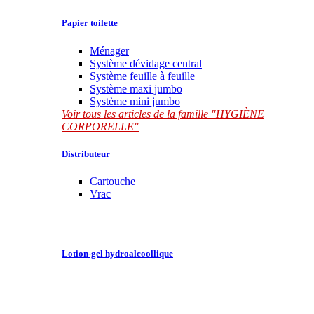
Papier toilette
Ménager
Système dévidage central
Système feuille à feuille
Système maxi jumbo
Système mini jumbo
Voir tous les articles de la famille "HYGIÈNE
CORPORELLE"
Distributeur
Cartouche
Vrac
Lotion-gel hydroalcoollique