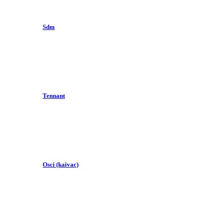
Sdm
Tennant
Osci (kaivac)