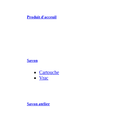
Produit d'acceuil
Savon
Cartouche
Vrac
Savon atelier