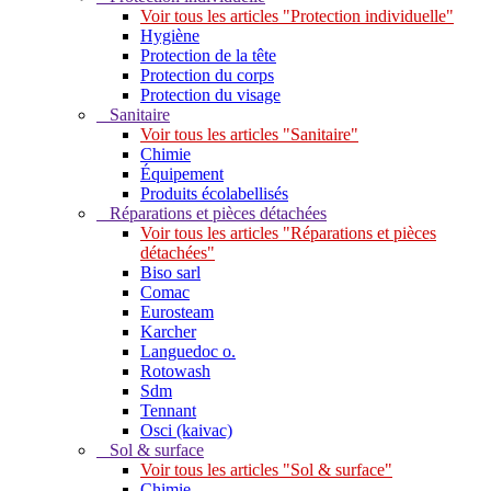
Voir tous les articles "Protection individuelle"
Hygiène
Protection de la tête
Protection du corps
Protection du visage
Sanitaire
Voir tous les articles "Sanitaire"
Chimie
Équipement
Produits écolabellisés
Réparations et pièces détachées
Voir tous les articles "Réparations et pièces
détachées"
Biso sarl
Comac
Eurosteam
Karcher
Languedoc o.
Rotowash
Sdm
Tennant
Osci (kaivac)
Sol & surface
Voir tous les articles "Sol & surface"
Chimie