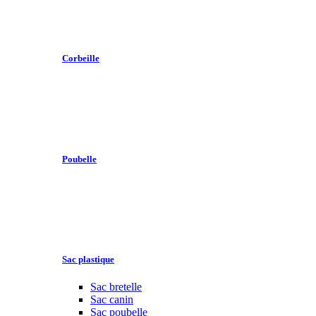
Corbeille
Poubelle
Sac plastique
Sac bretelle
Sac canin
Sac poubelle