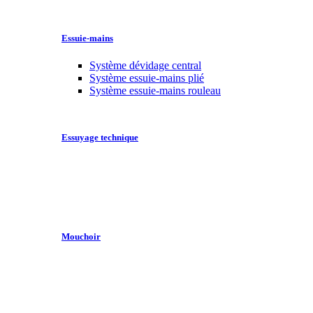
Essuie-mains
Système dévidage central
Système essuie-mains plié
Système essuie-mains rouleau
Essuyage technique
Mouchoir