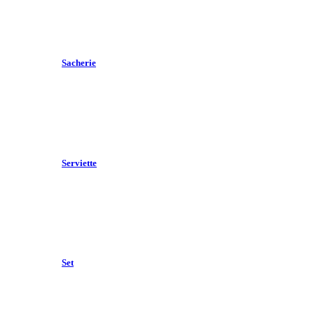
Sacherie
Serviette
Set