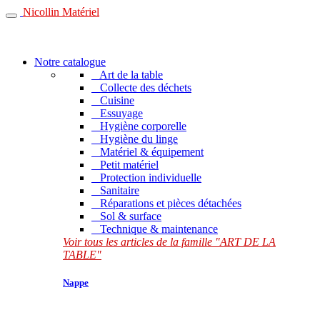
Nicollin Matériel
Notre catalogue
Art de la table
Collecte des déchets
Cuisine
Essuyage
Hygiène corporelle
Hygiène du linge
Matériel & équipement
Petit matériel
Protection individuelle
Sanitaire
Réparations et pièces détachées
Sol & surface
Technique & maintenance
Voir tous les articles de la famille "ART DE LA
TABLE"
Nappe