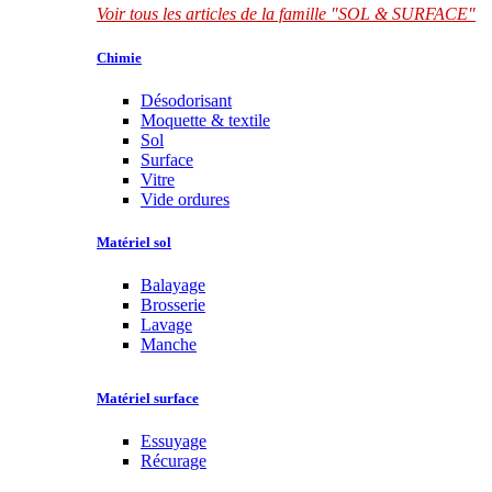
Voir tous les articles de la famille "SOL & SURFACE"
Chimie
Désodorisant
Moquette & textile
Sol
Surface
Vitre
Vide ordures
Matériel sol
Balayage
Brosserie
Lavage
Manche
Matériel surface
Essuyage
Récurage