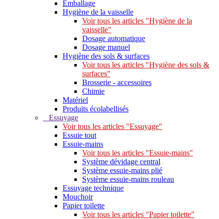
Emballage
Hygiène de la vaisselle
Voir tous les articles "Hygiène de la
vaisselle"
Dosage automatique
Dosage manuel
Hygiène des sols & surfaces
Voir tous les articles "Hygiène des sols &
surfaces"
Brosserie - accessoires
Chimie
Matériel
Produits écolabellisés
Essuyage
Voir tous les articles "Essuyage"
Essuie tout
Essuie-mains
Voir tous les articles "Essuie-mains"
Système dévidage central
Système essuie-mains plié
Système essuie-mains rouleau
Essuyage technique
Mouchoir
Papier toilette
Voir tous les articles "Papier toilette"