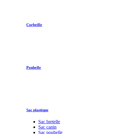
Corbeille
Poubelle
Sac plastique
Sac bretelle
Sac canin
Sac poubelle