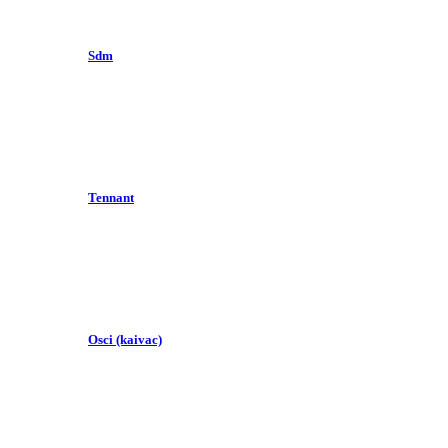
Sdm
Tennant
Osci (kaivac)