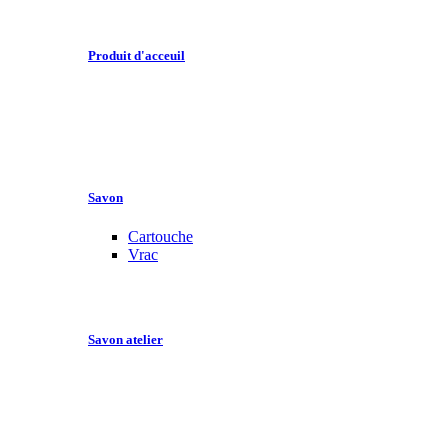
Produit d'acceuil
Savon
Cartouche
Vrac
Savon atelier