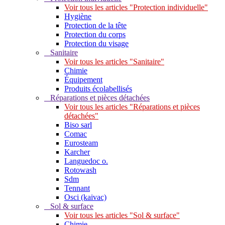
Voir tous les articles "Protection individuelle"
Hygiène
Protection de la tête
Protection du corps
Protection du visage
Sanitaire
Voir tous les articles "Sanitaire"
Chimie
Équipement
Produits écolabellisés
Réparations et pièces détachées
Voir tous les articles "Réparations et pièces
détachées"
Biso sarl
Comac
Eurosteam
Karcher
Languedoc o.
Rotowash
Sdm
Tennant
Osci (kaivac)
Sol & surface
Voir tous les articles "Sol & surface"
Chimie