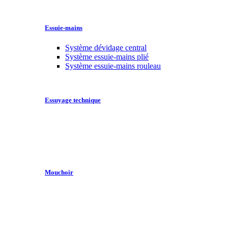
Essuie-mains
Système dévidage central
Système essuie-mains plié
Système essuie-mains rouleau
Essuyage technique
Mouchoir