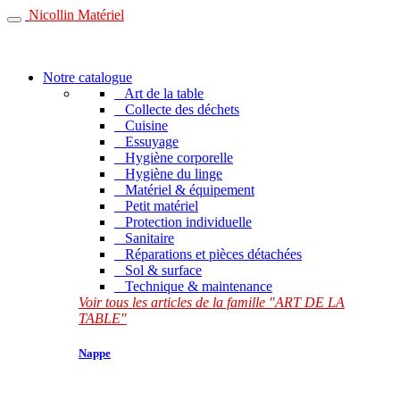
Nicollin Matériel
Notre catalogue
Art de la table
Collecte des déchets
Cuisine
Essuyage
Hygiène corporelle
Hygiène du linge
Matériel & équipement
Petit matériel
Protection individuelle
Sanitaire
Réparations et pièces détachées
Sol & surface
Technique & maintenance
Voir tous les articles de la famille "ART DE LA
TABLE"
Nappe