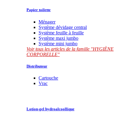
Papier toilette
Ménager
Système dévidage central
Système feuille à feuille
Système maxi jumbo
Système mini jumbo
Voir tous les articles de la famille "HYGIÈNE
CORPORELLE"
Distributeur
Cartouche
Vrac
Lotion-gel hydroalcoollique