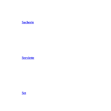
Sacherie
Serviette
Set