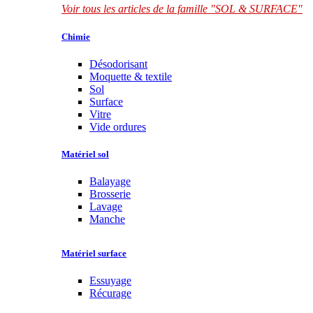
Voir tous les articles de la famille "SOL & SURFACE"
Chimie
Désodorisant
Moquette & textile
Sol
Surface
Vitre
Vide ordures
Matériel sol
Balayage
Brosserie
Lavage
Manche
Matériel surface
Essuyage
Récurage