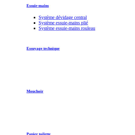
Essuie-mains
Système dévidage central
Système essuie-mains plié
Système essuie-mains rouleau
Essuyage technique
Mouchoir
Papier toilette