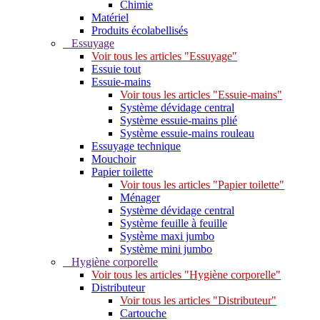
Chimie
Matériel
Produits écolabellisés
Essuyage
Voir tous les articles "Essuyage"
Essuie tout
Essuie-mains
Voir tous les articles "Essuie-mains"
Système dévidage central
Système essuie-mains plié
Système essuie-mains rouleau
Essuyage technique
Mouchoir
Papier toilette
Voir tous les articles "Papier toilette"
Ménager
Système dévidage central
Système feuille à feuille
Système maxi jumbo
Système mini jumbo
Hygiène corporelle
Voir tous les articles "Hygiène corporelle"
Distributeur
Voir tous les articles "Distributeur"
Cartouche