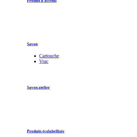
Produit d'acceuil
Savon
Cartouche
Vrac
Savon atelier
Produits écolabellisés