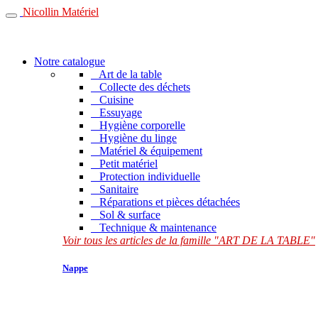
Nicollin Matériel
Notre catalogue
Art de la table
Collecte des déchets
Cuisine
Essuyage
Hygiène corporelle
Hygiène du linge
Matériel & équipement
Petit matériel
Protection individuelle
Sanitaire
Réparations et pièces détachées
Sol & surface
Technique & maintenance
Voir tous les articles de la famille "ART DE LA TABLE"
Nappe