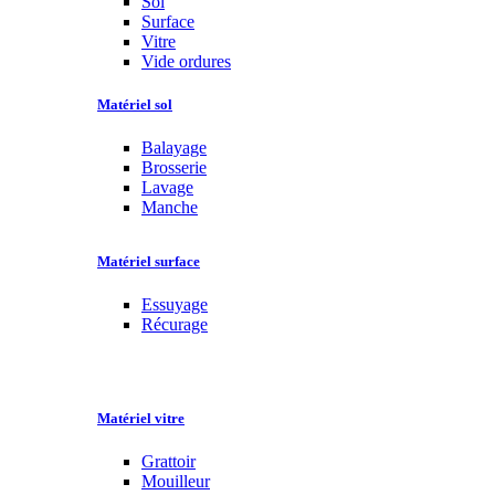
Sol
Surface
Vitre
Vide ordures
Matériel sol
Balayage
Brosserie
Lavage
Manche
Matériel surface
Essuyage
Récurage
Matériel vitre
Grattoir
Mouilleur