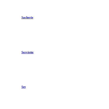
Sacherie
Serviette
Set